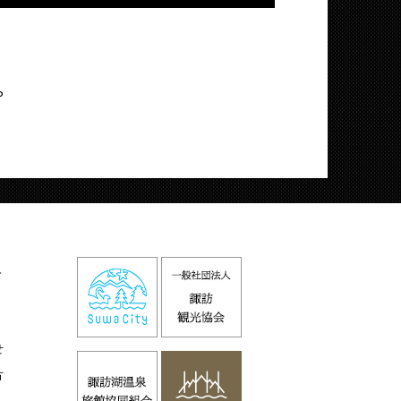
P
火
せ
方