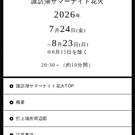
諏訪湖サマーナイト花火
2026
年
7
24
月
日(金)
8
23
～
月
日(日)
※8月15日を除く
20:30～（約10分間）
諏訪湖サマーナイト花火TOP
概要
打上場所周辺図
注意事項