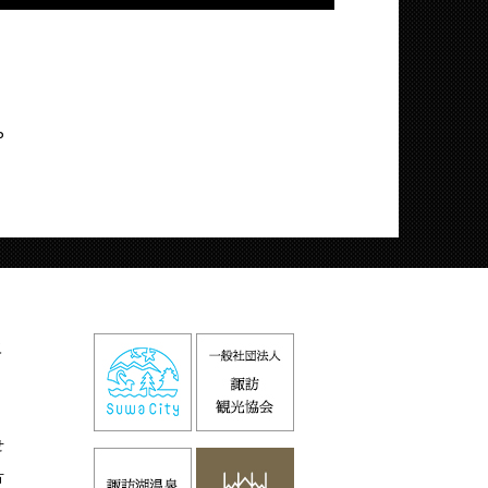
P
火
せ
方