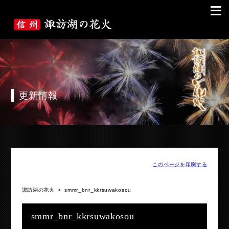
≡
更新情報
このページを印刷する
諏訪湖の花火
>
smmr_bnr_kkrsuwakosou
smmr_bnr_kkrsuwakosou