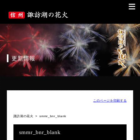
≡
更新情報
このページを印刷する
諏訪湖の花火
>
smmr_bnr_blank
smmr_bnr_blank