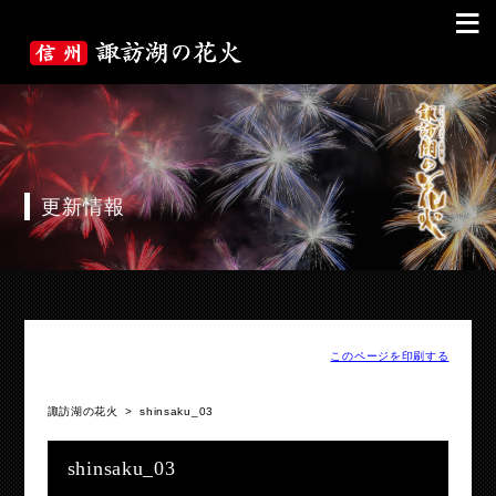
≡
更新情報
このページを印刷する
諏訪湖の花火
>
shinsaku_03
shinsaku_03