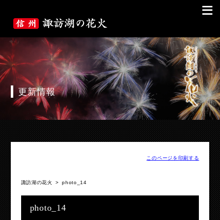
≡
更新情報
このページを印刷する
諏訪湖の花火
>
photo_14
photo_14