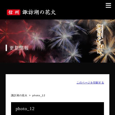
≡
更新情報
このページを印刷する
諏訪湖の花火
>
photo_12
photo_12