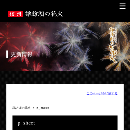
≡
更新情報
このページを印刷する
諏訪湖の花火
>
p_sheet
p_sheet