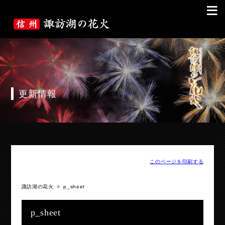
≡
更新情報
このページを印刷する
諏訪湖の花火
>
p_sheet
p_sheet