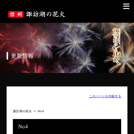
≡
更新情報
このページを印刷する
諏訪湖の花火
>
No4
No4