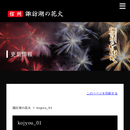
≡
更新情報
このページを印刷する
諏訪湖の花火
>
kojyou_01
kojyou_01