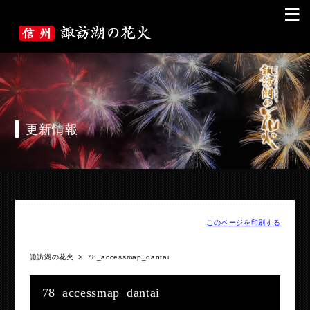
≡
更新情報
このページを印刷する
諏訪湖の花火
>
78_accessmap_dantai
78_accessmap_dantai