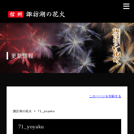
≡
更新情報
このページを印刷する
諏訪湖の花火
>
71_yoyaku
71_yoyaku