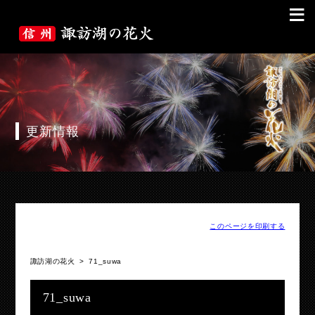
≡
更新情報
このページを印刷する
諏訪湖の花火
>
71_suwa
71_suwa