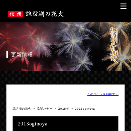
≡
更新情報
このページを印刷する
諏訪湖の花火
>
協賛バナー
>
2018年
>
2013oginoya
2013oginoya