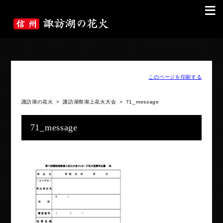
≡
このページを印刷する
諏訪湖の花火
>
諏訪湖祭湖上花火大会
>
71_message
71_message