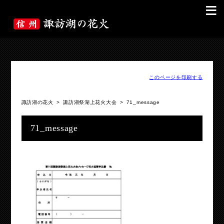
≡
このページを印刷する
諏訪湖の花火
>
諏訪湖祭湖上花火大会
>
71_message
71_message