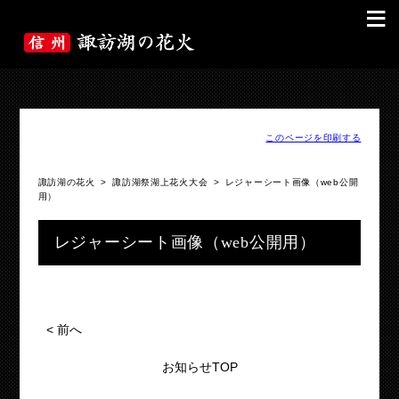
≡
このページを印刷する
諏訪湖の花火
>
諏訪湖祭湖上花火大会
>
レジャーシート画像（web公開
用）
レジャーシート画像（web公開用）
<
前へ
お知らせTOP