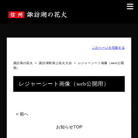
≡
このページを印刷する
諏訪湖の花火
>
諏訪湖祭湖上花火大会
>
レジャーシート画像（web公開
用）
レジャーシート画像（web公開用）
<
前へ
お知らせTOP