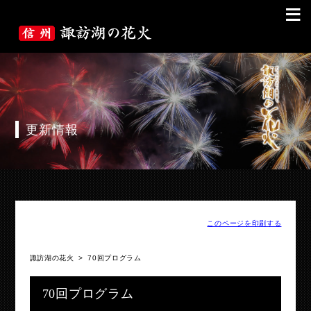
≡
更新情報
このページを印刷する
諏訪湖の花火
>
70回プログラム
70回プログラム