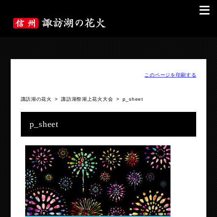
≡
このページを印刷する
諏訪湖の花火
>
諏訪湖祭湖上花火大会
>
p_sheet
p_sheet